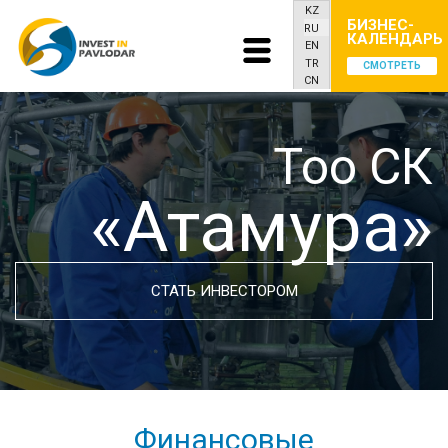
KZ
БИЗНЕС-
RU
КАЛЕНДАРЬ
EN
TR
СМОТРЕТЬ
CN
Тоо СК
«Атамура»
СТАТЬ ИНВЕСТОРОМ
Финансовые